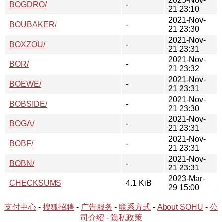
2025-Nov-
BOGDRO/
-
21 23:10
2021-Nov-
BOUBAKER/
-
21 23:30
2021-Nov-
BOXZOU/
-
21 23:31
2021-Nov-
BOR/
-
21 23:32
2021-Nov-
BOEWE/
-
21 23:31
2021-Nov-
BOBSIDE/
-
21 23:30
2021-Nov-
BOGA/
-
21 23:31
2021-Nov-
BOBF/
-
21 23:31
2021-Nov-
BOBN/
-
21 23:31
2023-Mar-
CHECKSUMS
4.1 KiB
29 15:00
支付中心
-
搜狐招聘
-
广告服务
-
联系方式
-
About SOHU
-
公
司介绍
-
隐私政策