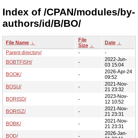
Index of /CPAN/modules/by-
authors/id/B/BO/
File
File Name
↓
Date
↓
Size
↓
Parent directory/
-
-
2022-Jun-
BOBTFISH/
-
03 15:04
2026-Apr-24
BOOK/
-
09:52
2021-Nov-
BOSU/
-
21 23:32
2023-Nov-
BORISD/
-
12 10:52
2021-Nov-
BORISZ/
-
21 23:31
2021-Nov-
BOBK/
-
21 23:31
2026-Jan-
BOD/
-