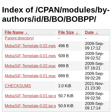
Index of /CPAN/modules/by-
authors/id/B/BO/BOBPP/
File Name
↓
File Size
↓
Date
↓
Parent directory/
-
-
2009-Sep-
MobaSiF-Template-0.02.meta
496 B
09 17:12
2009-Sep-
MobaSiF-Template-0.01.meta
509 B
09 02:52
2009-Sep-
MobaSiF-Template-0.02.readme
899 B
07 16:21
2009-Sep-
MobaSiF-Template-0.01.readme
899 B
09 02:28
2021-Nov-
CHECKSUMS
2.0 KiB
21 23:30
2009-Sep-
MobaSiF-Template-0.01.tar.gz
50.7 KiB
09 02:56
2009-Sep-
MobaSiF-Template-0.02.tar.gz
50.9 KiB
09 17:14