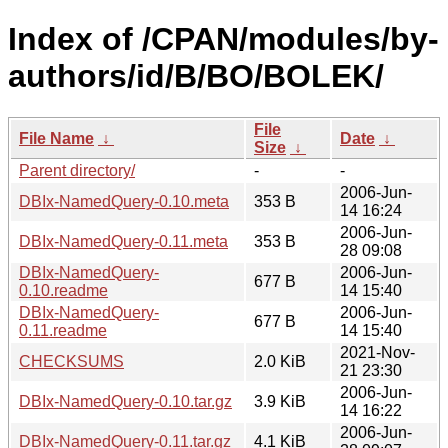
Index of /CPAN/modules/by-
authors/id/B/BO/BOLEK/
File
File Name
↓
Date
↓
Size
↓
Parent directory/
-
-
2006-Jun-
DBIx-NamedQuery-0.10.meta
353 B
14 16:24
2006-Jun-
DBIx-NamedQuery-0.11.meta
353 B
28 09:08
DBIx-NamedQuery-
2006-Jun-
677 B
0.10.readme
14 15:40
DBIx-NamedQuery-
2006-Jun-
677 B
0.11.readme
14 15:40
2021-Nov-
CHECKSUMS
2.0 KiB
21 23:30
2006-Jun-
DBIx-NamedQuery-0.10.tar.gz
3.9 KiB
14 16:22
2006-Jun-
DBIx-NamedQuery-0.11.tar.gz
4.1 KiB