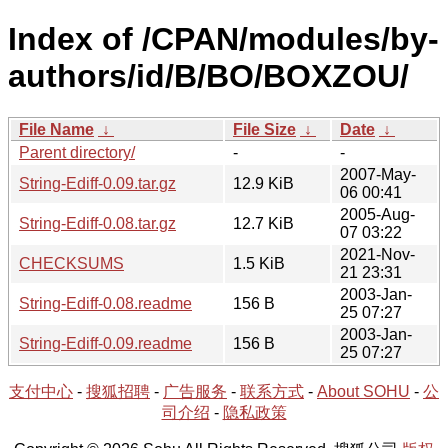
Index of /CPAN/modules/by-
authors/id/B/BO/BOXZOU/
File Name
↓
File Size
↓
Date
↓
Parent directory/
-
-
2007-May-
String-Ediff-0.09.tar.gz
12.9 KiB
06 00:41
2005-Aug-
String-Ediff-0.08.tar.gz
12.7 KiB
07 03:22
2021-Nov-
CHECKSUMS
1.5 KiB
21 23:31
2003-Jan-
String-Ediff-0.08.readme
156 B
25 07:27
2003-Jan-
String-Ediff-0.09.readme
156 B
25 07:27
支付中心
-
搜狐招聘
-
广告服务
-
联系方式
-
About SOHU
-
公
司介绍
-
隐私政策