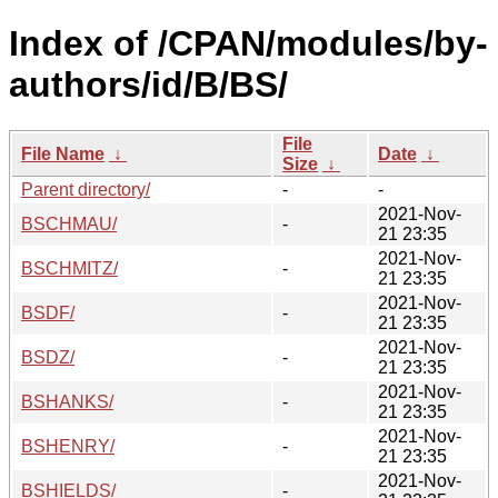
Index of /CPAN/modules/by-
authors/id/B/BS/
File
File Name
↓
Date
↓
Size
↓
Parent directory/
-
-
2021-Nov-
BSCHMAU/
-
21 23:35
2021-Nov-
BSCHMITZ/
-
21 23:35
2021-Nov-
BSDF/
-
21 23:35
2021-Nov-
BSDZ/
-
21 23:35
2021-Nov-
BSHANKS/
-
21 23:35
2021-Nov-
BSHENRY/
-
21 23:35
2021-Nov-
BSHIELDS/
-