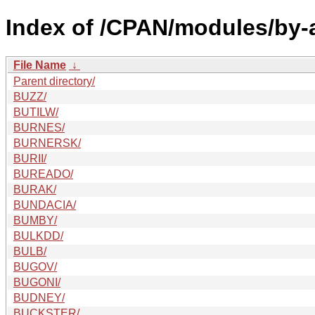
Index of /CPAN/modules/by-a
File Name
↓
Parent directory/
BUZZ/
BUTILW/
BURNES/
BURNERSK/
BURII/
BUREADO/
BURAK/
BUNDACIA/
BUMBY/
BULKDD/
BULB/
BUGOV/
BUGONI/
BUDNEY/
BUCKSTER/