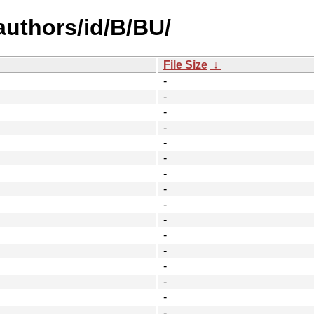
uthors/id/B/BU/
File Size
↓
-
-
-
-
-
-
-
-
-
-
-
-
-
-
-
-