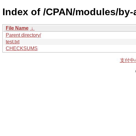
Index of /CPAN/modules/by
File Name
↓
Parent directory/
test.txt
CHECKSUMS
支付中