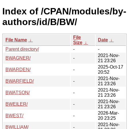
Index of /CPAN/modules/by-
authors/id/B/BW/
File
File Name
↓
Date
↓
Size
↓
Parent directory/
-
-
2021-Nov-
BWAGNER/
-
21 23:26
2025-Oct-17
BWARDEN/
-
20:52
2021-Nov-
BWARFIELD/
-
21 23:26
2021-Nov-
BWATSON/
-
21 23:26
2021-Nov-
BWEILER/
-
21 23:26
2026-Mar-
BWEST/
-
20 23:25
2021-Nov-
BWILLIAM/
-