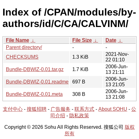
Index of /CPAN/modules/by-
authors/id/C/CA/CALVINM/
File Name
↓
File Size
↓
Date
↓
Parent directory/
-
-
2021-Nov-
CHECKSUMS
1.3 KiB
22 01:10
2006-Jun-
Bundle-DBWIZ-0.01.tar.gz
1.7 KiB
13 21:11
2006-Jun-
Bundle-DBWIZ-0.01.readme
697 B
13 21:05
2006-Jun-
Bundle-DBWIZ-0.01.meta
308 B
13 21:08
支付中心
-
搜狐招聘
-
广告服务
-
联系方式
-
About SOHU
-
公
司介绍
-
隐私政策
Copyright © 2026 Sohu All Rights Reserved. 搜狐公司
版权
所有