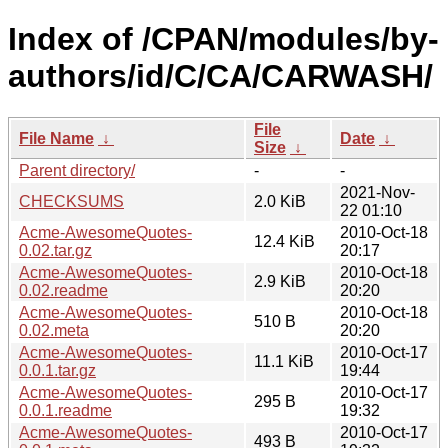
Index of /CPAN/modules/by-
authors/id/C/CA/CARWASH/
File
File Name
↓
Date
↓
Size
↓
Parent directory/
-
-
2021-Nov-
CHECKSUMS
2.0 KiB
22 01:10
Acme-AwesomeQuotes-
2010-Oct-18
12.4 KiB
0.02.tar.gz
20:17
Acme-AwesomeQuotes-
2010-Oct-18
2.9 KiB
0.02.readme
20:20
Acme-AwesomeQuotes-
2010-Oct-18
510 B
0.02.meta
20:20
Acme-AwesomeQuotes-
2010-Oct-17
11.1 KiB
0.0.1.tar.gz
19:44
Acme-AwesomeQuotes-
2010-Oct-17
295 B
0.0.1.readme
19:32
Acme-AwesomeQuotes-
2010-Oct-17
493 B