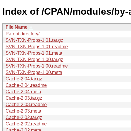
Index of /CPAN/modules/by-
File Name
↓
Parent directory/
SVN-TXN-Props-1.01.tar.gz
SVN-TXN-Props-1.01.readme
SVN-TXN-Props-1.01.meta
SVN-TXN-Props-1.00.tar.gz
SVN-TXN-Props-1.00.readme
SVN-TXN-Props-1.00.meta
Cache-2.04.tar.gz
Cache-2.04.readme
Cache-2.04.meta
Cache-2.03.tar.gz
Cache-2.03.readme
Cache-2.03.meta
Cache-2.02.tar.gz
Cache-2.02.readme
Cache-2.02.meta