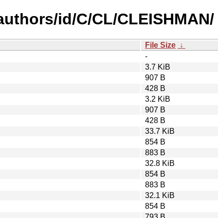
authors/id/C/CL/CLEISHMAN/
File Size
↓
-
3.7 KiB
907 B
428 B
3.2 KiB
907 B
428 B
33.7 KiB
854 B
883 B
32.8 KiB
854 B
883 B
32.1 KiB
854 B
793 B