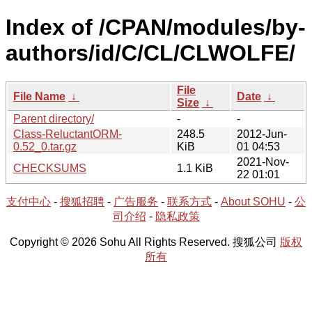
Index of /CPAN/modules/by-
authors/id/C/CL/CLWOLFE/
File
File Name
↓
Date
↓
Size
↓
Parent directory/
-
-
Class-ReluctantORM-
248.5
2012-Jun-
0.52_0.tar.gz
KiB
01 04:53
2021-Nov-
CHECKSUMS
1.1 KiB
22 01:01
支付中心
-
搜狐招聘
-
广告服务
-
联系方式
-
About SOHU
-
公
司介绍
-
隐私政策
Copyright © 2026 Sohu All Rights Reserved. 搜狐公司
版权
所有