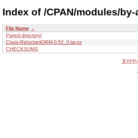
Index of /CPAN/modules/by
File Name
↓
Parent directory/
Class-ReluctantORM-0.52_0.tar.gz
CHECKSUMS
支付中