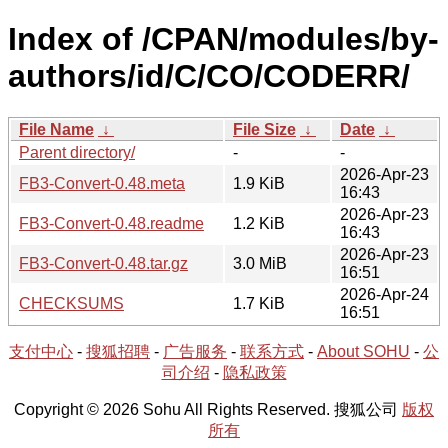
Index of /CPAN/modules/by-
authors/id/C/CO/CODERR/
File Name
↓
File Size
↓
Date
↓
Parent directory/
-
-
2026-Apr-23
FB3-Convert-0.48.meta
1.9 KiB
16:43
2026-Apr-23
FB3-Convert-0.48.readme
1.2 KiB
16:43
2026-Apr-23
FB3-Convert-0.48.tar.gz
3.0 MiB
16:51
2026-Apr-24
CHECKSUMS
1.7 KiB
16:51
支付中心
-
搜狐招聘
-
广告服务
-
联系方式
-
About SOHU
-
公
司介绍
-
隐私政策
Copyright © 2026 Sohu All Rights Reserved. 搜狐公司
版权
所有