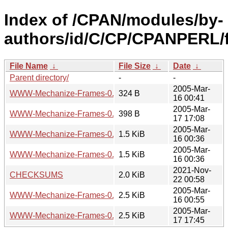
Index of /CPAN/modules/by-
authors/id/C/CP/CPANPERL/
File Name
↓
File Size
↓
Date
↓
Parent directory/
-
-
2005-Mar-
WWW-Mechanize-Frames-0.02.meta
324 B
16 00:41
2005-Mar-
WWW-Mechanize-Frames-0.03.meta
398 B
17 17:08
2005-Mar-
WWW-Mechanize-Frames-0.02.readme
1.5 KiB
16 00:36
2005-Mar-
WWW-Mechanize-Frames-0.03.readme
1.5 KiB
16 00:36
2021-Nov-
CHECKSUMS
2.0 KiB
22 00:58
2005-Mar-
WWW-Mechanize-Frames-0.02.tar.gz
2.5 KiB
16 00:55
2005-Mar-
WWW-Mechanize-Frames-0.03.tar.gz
2.5 KiB
17 17:45