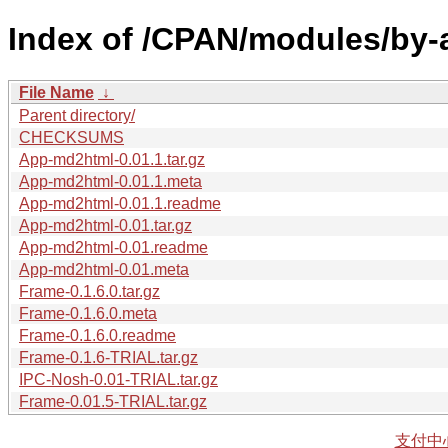
Index of /CPAN/modules/by
File Name
↓
Parent directory/
CHECKSUMS
App-md2html-0.01.1.tar.gz
App-md2html-0.01.1.meta
App-md2html-0.01.1.readme
App-md2html-0.01.tar.gz
App-md2html-0.01.readme
App-md2html-0.01.meta
Frame-0.1.6.0.tar.gz
Frame-0.1.6.0.meta
Frame-0.1.6.0.readme
Frame-0.1.6-TRIAL.tar.gz
IPC-Nosh-0.01-TRIAL.tar.gz
Frame-0.01.5-TRIAL.tar.gz
支付中