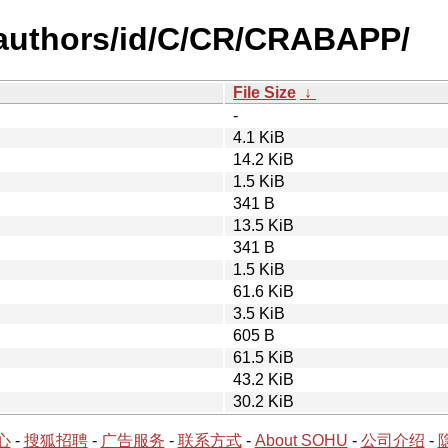
-authors/id/C/CR/CRABAPP/
File Size
↓
-
4.1 KiB
14.2 KiB
1.5 KiB
341 B
13.5 KiB
341 B
1.5 KiB
61.6 KiB
3.5 KiB
605 B
61.5 KiB
43.2 KiB
30.2 KiB
心
-
搜狐招聘
-
广告服务
-
联系方式
-
About SOHU
-
公司介绍
-