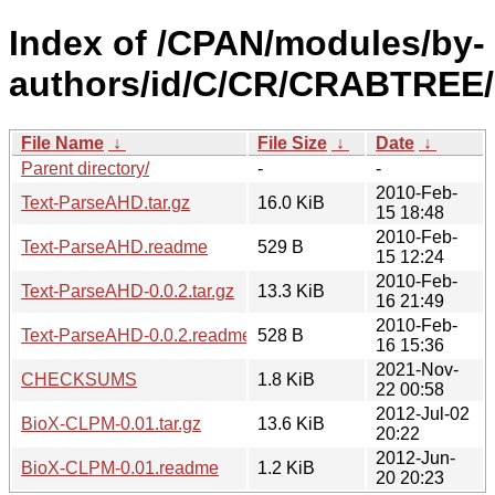
Index of /CPAN/modules/by-
authors/id/C/CR/CRABTREE/
File Name
↓
File Size
↓
Date
↓
Parent directory/
-
-
2010-Feb-
Text-ParseAHD.tar.gz
16.0 KiB
15 18:48
2010-Feb-
Text-ParseAHD.readme
529 B
15 12:24
2010-Feb-
Text-ParseAHD-0.0.2.tar.gz
13.3 KiB
16 21:49
2010-Feb-
Text-ParseAHD-0.0.2.readme
528 B
16 15:36
2021-Nov-
CHECKSUMS
1.8 KiB
22 00:58
2012-Jul-02
BioX-CLPM-0.01.tar.gz
13.6 KiB
20:22
2012-Jun-
BioX-CLPM-0.01.readme
1.2 KiB
20 20:23