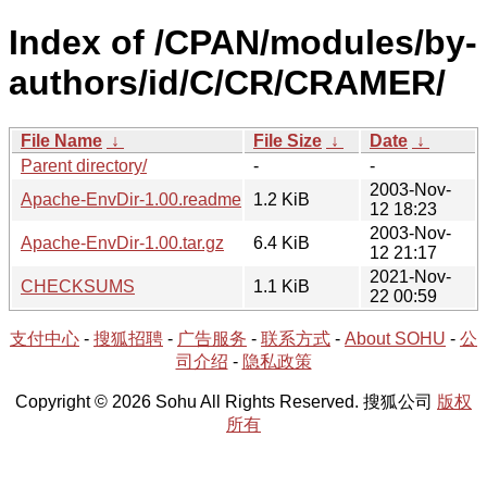
Index of /CPAN/modules/by-
authors/id/C/CR/CRAMER/
File Name
↓
File Size
↓
Date
↓
Parent directory/
-
-
2003-Nov-
Apache-EnvDir-1.00.readme
1.2 KiB
12 18:23
2003-Nov-
Apache-EnvDir-1.00.tar.gz
6.4 KiB
12 21:17
2021-Nov-
CHECKSUMS
1.1 KiB
22 00:59
支付中心
-
搜狐招聘
-
广告服务
-
联系方式
-
About SOHU
-
公
司介绍
-
隐私政策
Copyright © 2026 Sohu All Rights Reserved. 搜狐公司
版权
所有