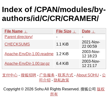
Index of /CPAN/modules/by-
authors/id/C/CR/CRAMER/
File Name
↓
File Size
↓
Date
↓
Parent directory/
-
-
2021-Nov-
CHECKSUMS
1.1 KiB
22 00:59
2003-Nov-
Apache-EnvDir-1.00.readme
1.2 KiB
12 18:23
2003-Nov-
Apache-EnvDir-1.00.tar.gz
6.4 KiB
12 21:17
支付中心
-
搜狐招聘
-
广告服务
-
联系方式
-
About SOHU
-
公
司介绍
-
隐私政策
Copyright © 2026 Sohu All Rights Reserved. 搜狐公司
版权
所有