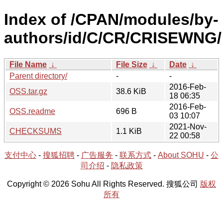
Index of /CPAN/modules/by-
authors/id/C/CR/CRISEWNG/
File Name
↓
File Size
↓
Date
↓
Parent directory/
-
-
2016-Feb-
OSS.tar.gz
38.6 KiB
18 06:35
2016-Feb-
OSS.readme
696 B
03 10:07
2021-Nov-
CHECKSUMS
1.1 KiB
22 00:58
支付中心
-
搜狐招聘
-
广告服务
-
联系方式
-
About SOHU
-
公
司介绍
-
隐私政策
Copyright © 2026 Sohu All Rights Reserved. 搜狐公司
版权
所有