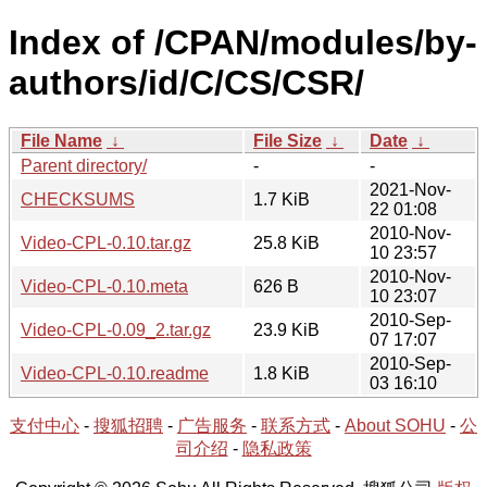
Index of /CPAN/modules/by-
authors/id/C/CS/CSR/
File Name
↓
File Size
↓
Date
↓
Parent directory/
-
-
2021-Nov-
CHECKSUMS
1.7 KiB
22 01:08
2010-Nov-
Video-CPL-0.10.tar.gz
25.8 KiB
10 23:57
2010-Nov-
Video-CPL-0.10.meta
626 B
10 23:07
2010-Sep-
Video-CPL-0.09_2.tar.gz
23.9 KiB
07 17:07
2010-Sep-
Video-CPL-0.10.readme
1.8 KiB
03 16:10
支付中心
-
搜狐招聘
-
广告服务
-
联系方式
-
About SOHU
-
公
司介绍
-
隐私政策