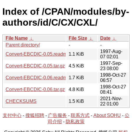
Index of /CPAN/modules/by-
authors/id/C/CX/CXL/
File Name
↓
File Size
↓
Date
↓
Parent directory/
-
-
1997-Aug-
Convert-EBCDIC-0.05.readme
1.1 KiB
07 02:01
1997-Sep-
Convert-EBCDIC-0.05.tar.gz
4.5 KiB
23 08:00
1998-Oct-27
Convert-EBCDIC-0.06.readme
1.7 KiB
06:57
1998-Oct-27
Convert-EBCDIC-0.06.tar.gz
4.8 KiB
08:41
2021-Nov-
CHECKSUMS
1.5 KiB
22 01:00
支付中心
-
搜狐招聘
-
广告服务
-
联系方式
-
About SOHU
-
公
司介绍
-
隐私政策