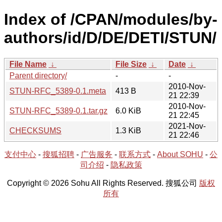
Index of /CPAN/modules/by-
authors/id/D/DE/DETI/STUN/
File Name
↓
File Size
↓
Date
↓
Parent directory/
-
-
2010-Nov-
STUN-RFC_5389-0.1.meta
413 B
21 22:39
2010-Nov-
STUN-RFC_5389-0.1.tar.gz
6.0 KiB
21 22:45
2021-Nov-
CHECKSUMS
1.3 KiB
21 22:46
支付中心
-
搜狐招聘
-
广告服务
-
联系方式
-
About SOHU
-
公
司介绍
-
隐私政策
Copyright © 2026 Sohu All Rights Reserved. 搜狐公司
版权
所有