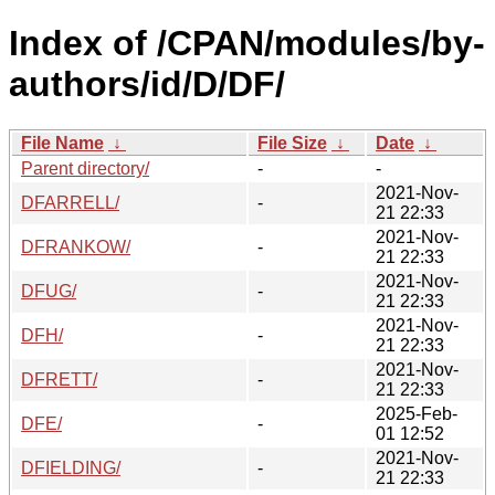
Index of /CPAN/modules/by-
authors/id/D/DF/
File Name
↓
File Size
↓
Date
↓
Parent directory/
-
-
2021-Nov-
DFARRELL/
-
21 22:33
2021-Nov-
DFRANKOW/
-
21 22:33
2021-Nov-
DFUG/
-
21 22:33
2021-Nov-
DFH/
-
21 22:33
2021-Nov-
DFRETT/
-
21 22:33
2025-Feb-
DFE/
-
01 12:52
2021-Nov-
DFIELDING/
-
21 22:33