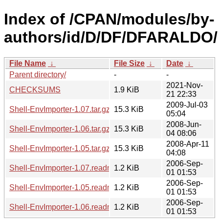
Index of /CPAN/modules/by-
authors/id/D/DF/DFARALDO/
File Name
↓
File Size
↓
Date
↓
Parent directory/
-
-
2021-Nov-
CHECKSUMS
1.9 KiB
21 22:33
2009-Jul-03
Shell-EnvImporter-1.07.tar.gz
15.3 KiB
05:04
2008-Jun-
Shell-EnvImporter-1.06.tar.gz
15.3 KiB
04 08:06
2008-Apr-11
Shell-EnvImporter-1.05.tar.gz
15.3 KiB
04:08
2006-Sep-
Shell-EnvImporter-1.07.readme
1.2 KiB
01 01:53
2006-Sep-
Shell-EnvImporter-1.05.readme
1.2 KiB
01 01:53
2006-Sep-
Shell-EnvImporter-1.06.readme
1.2 KiB
01 01:53