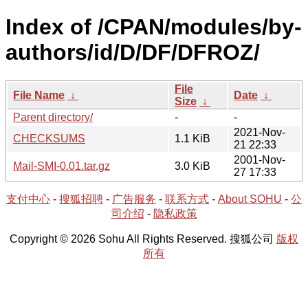
Index of /CPAN/modules/by-
authors/id/D/DF/DFROZ/
File
File Name
↓
Date
↓
Size
↓
Parent directory/
-
-
2021-Nov-
CHECKSUMS
1.1 KiB
21 22:33
2001-Nov-
Mail-SMI-0.01.tar.gz
3.0 KiB
27 17:33
支付中心
-
搜狐招聘
-
广告服务
-
联系方式
-
About SOHU
-
公
司介绍
-
隐私政策
Copyright © 2026 Sohu All Rights Reserved. 搜狐公司
版权
所有