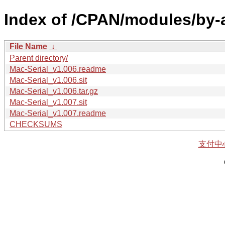
Index of /CPAN/modules/by-a
File Name
↓
Parent directory/
Mac-Serial_v1.006.readme
Mac-Serial_v1.006.sit
Mac-Serial_v1.006.tar.gz
Mac-Serial_v1.007.sit
Mac-Serial_v1.007.readme
CHECKSUMS
支付中