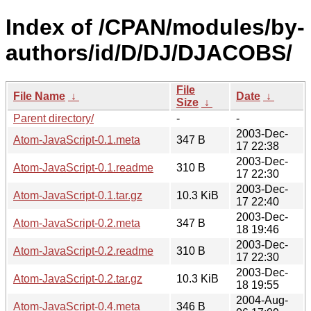
Index of /CPAN/modules/by-
authors/id/D/DJ/DJACOBS/
File
File Name
↓
Date
↓
Size
↓
Parent directory/
-
-
2003-Dec-
Atom-JavaScript-0.1.meta
347 B
17 22:38
2003-Dec-
Atom-JavaScript-0.1.readme
310 B
17 22:30
2003-Dec-
Atom-JavaScript-0.1.tar.gz
10.3 KiB
17 22:40
2003-Dec-
Atom-JavaScript-0.2.meta
347 B
18 19:46
2003-Dec-
Atom-JavaScript-0.2.readme
310 B
17 22:30
2003-Dec-
Atom-JavaScript-0.2.tar.gz
10.3 KiB
18 19:55
2004-Aug-
Atom-JavaScript-0.4.meta
346 B