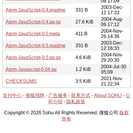
06 17:09
2003-Dec-
Atom-JavaScript-0.4.readme
331 B
12 17:33
2004-Aug-
Atom-JavaScript-0.4.tar.gz
27.6 KiB
06 17:12
2004-Nov-
Atom-JavaScript-0.5.meta
411 B
26 14:36
2003-Dec-
Atom-JavaScript-0.5.readme
331 B
12 16:33
2004-Nov-
Atom-JavaScript-0.5.tar.gz
4.6 KiB
29 20:30
2004-Jul-30
Atom-Javascript-0.04.tar
1.2 KiB
05:09
2021-Nov-
CHECKSUMS
3.5 KiB
21 22:34
支付中心
-
搜狐招聘
-
广告服务
-
联系方式
-
About SOHU
-
公
司介绍
-
隐私政策
Copyright © 2026 Sohu All Rights Reserved. 搜狐公司
版权
所有