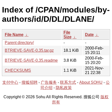
Index of /CPAN/modules/by-
authors/id/D/DL/DLANE/
File
File Name
↓
Date
↓
Size
↓
Parent directory/
-
-
2000-Feb-
BTRIEVE-SAVE-0.35.tar.gz
18.1 KiB
15 20:11
2000-Feb-
BTRIEVE-SAVE-0.35.readme
3.8 KiB
15 20:20
2021-Nov-
CHECKSUMS
1.1 KiB
21 22:38
支付中心
-
搜狐招聘
-
广告服务
-
联系方式
-
About SOHU
-
公
司介绍
-
隐私政策
Copyright © 2026 Sohu All Rights Reserved. 搜狐公司
版权
所有