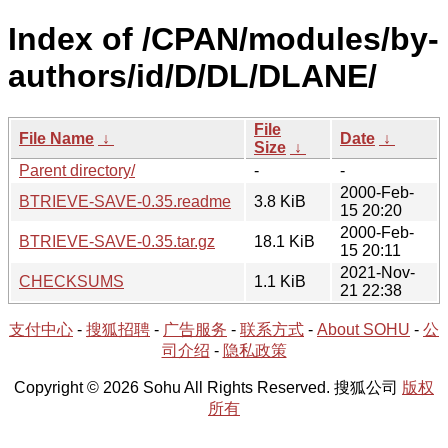
Index of /CPAN/modules/by-
authors/id/D/DL/DLANE/
File
File Name
↓
Date
↓
Size
↓
Parent directory/
-
-
2000-Feb-
BTRIEVE-SAVE-0.35.readme
3.8 KiB
15 20:20
2000-Feb-
BTRIEVE-SAVE-0.35.tar.gz
18.1 KiB
15 20:11
2021-Nov-
CHECKSUMS
1.1 KiB
21 22:38
支付中心
-
搜狐招聘
-
广告服务
-
联系方式
-
About SOHU
-
公
司介绍
-
隐私政策
Copyright © 2026 Sohu All Rights Reserved. 搜狐公司
版权
所有