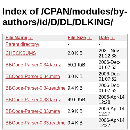
Index of /CPAN/modules/by-
authors/id/D/DL/DLKING/
File Name
↓
File Size
↓
Date
↓
Parent directory/
-
-
2021-Nov-
CHECKSUMS
2.0 KiB
21 22:38
2006-Dec-
BBCode-Parser-0.34.tar.gz
50.1 KiB
01 07:53
2006-Dec-
BBCode-Parser-0.34.meta
3.0 KiB
01 07:52
2006-Dec-
BBCode-Parser-0.34.readme
9.4 KiB
01 07:52
2006-Apr-14
BBCode-Parser-0.33.tar.gz
49.6 KiB
12:28
2006-Apr-14
BBCode-Parser-0.33.meta
2.9 KiB
12:27
2006-Apr-14
BBCode-Parser-0.33.readme
9.4 KiB
12:27