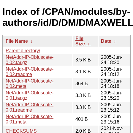
Index of /CPAN/modules/by-
authors/id/D/DM/DMAXWELL
File
File Name
↓
Date
↓
Size
↓
Parent directory/
-
-
NetAddr-IP-Obfuscate-
2005-Jun-
3.5 KiB
0.02.tar.gz
24 18:20
NetAddr-IP-Obfuscate-
2005-Jun-
3.1 KiB
0.02.readme
24 18:12
NetAddr-IP-Obfuscate-
2005-Jun-
364 B
0.02.meta
24 18:18
NetAddr-IP-Obfuscate-
2005-Jun-
3.3 KiB
0.01.tar.gz
23 15:20
NetAddr-IP-Obfuscate-
2005-Jun-
3.3 KiB
0.01.readme
23 15:12
NetAddr-IP-Obfuscate-
2005-Jun-
401 B
0.01.meta
23 15:16
2021-Nov-
CHECKSUMS
2.0 KiB