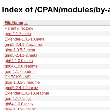
Index of /CPAN/modules/by
File Name
↓
Parent directory/
gerr-1.1.7.meta
Extender-1.01-13.meta
gmd5-2.4.1-2.readme
glog-1.0.5-3.meta
gmd5-2.4.1-2.meta
gb64-1.0.0.meta
gb64-1.0.0.readme
gerr-1.1.7.readme
CHECKSUMS
glog-1.0.5-3.readme
gmd5-2.4.1-2.tar.gz
Extender-1.01-13.readme
gerr-1.1.7.tar.gz
gb64-1.0.0.tar.gz
glog-1.0.5-3.tar.gz