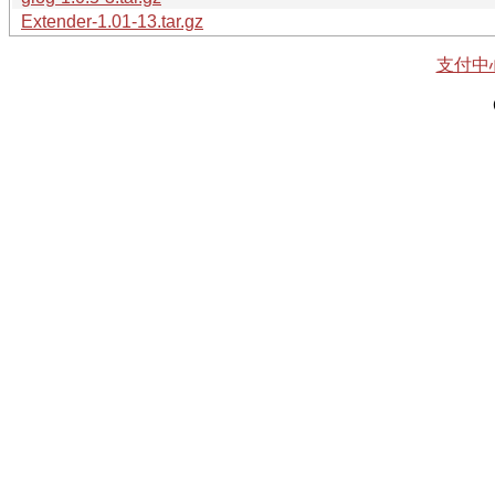
Extender-1.01-13.tar.gz
支付中