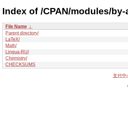
Index of /CPAN/modules/by
File Name
↓
Parent directory/
LaTeX/
Math/
Lingua-RU/
Chemistry/
CHECKSUMS
支付中