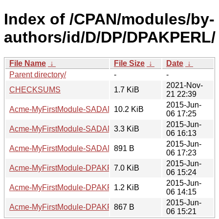
Index of /CPAN/modules/by-
authors/id/D/DP/DPAKPERL/
File Name
↓
File Size
↓
Date
↓
Parent directory/
-
-
2021-Nov-
CHECKSUMS
1.7 KiB
21 22:39
2015-Jun-
Acme-MyFirstModule-SADAMS-0.03.zip
10.2 KiB
06 17:25
2015-Jun-
Acme-MyFirstModule-SADAMS-0.03.readme
3.3 KiB
06 16:13
2015-Jun-
Acme-MyFirstModule-SADAMS-0.03.meta
891 B
06 17:23
2015-Jun-
Acme-MyFirstModule-DPAKPERL-0.01.zip
7.0 KiB
06 15:24
2015-Jun-
Acme-MyFirstModule-DPAKPERL-0.01.readme
1.2 KiB
06 14:15
2015-Jun-
Acme-MyFirstModule-DPAKPERL-0.01.meta
867 B
06 15:21