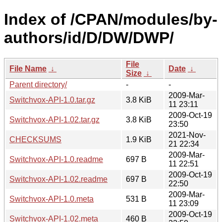
Index of /CPAN/modules/by-
authors/id/D/DW/DWP/
File
File Name
↓
Date
↓
Size
↓
Parent directory/
-
-
2009-Mar-
Switchvox-API-1.0.tar.gz
3.8 KiB
11 23:11
2009-Oct-19
Switchvox-API-1.02.tar.gz
3.8 KiB
23:50
2021-Nov-
CHECKSUMS
1.9 KiB
21 22:34
2009-Mar-
Switchvox-API-1.0.readme
697 B
11 22:51
2009-Oct-19
Switchvox-API-1.02.readme
697 B
22:50
2009-Mar-
Switchvox-API-1.0.meta
531 B
11 23:09
2009-Oct-19
Switchvox-API-1.02.meta
460 B