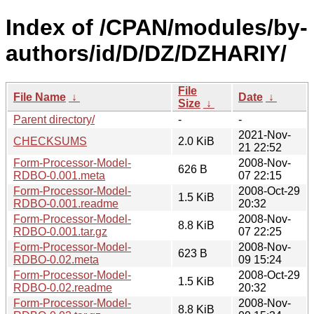
Index of /CPAN/modules/by-
authors/id/D/DZ/DZHARIY/
File
File Name
↓
Date
↓
Size
↓
Parent directory/
-
-
2021-Nov-
CHECKSUMS
2.0 KiB
21 22:52
Form-Processor-Model-
2008-Nov-
626 B
RDBO-0.001.meta
07 22:15
Form-Processor-Model-
2008-Oct-29
1.5 KiB
RDBO-0.001.readme
20:32
Form-Processor-Model-
2008-Nov-
8.8 KiB
RDBO-0.001.tar.gz
07 22:25
Form-Processor-Model-
2008-Nov-
623 B
RDBO-0.02.meta
09 15:24
Form-Processor-Model-
2008-Oct-29
1.5 KiB
RDBO-0.02.readme
20:32
Form-Processor-Model-
2008-Nov-
8.8 KiB