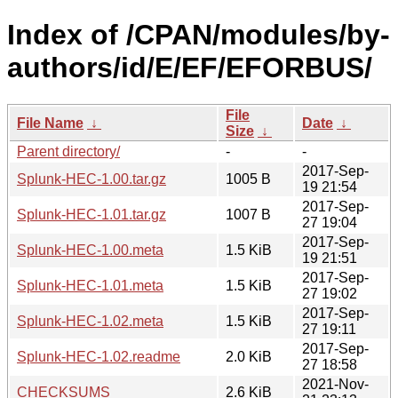
Index of /CPAN/modules/by-
authors/id/E/EF/EFORBUS/
File
File Name
↓
Date
↓
Size
↓
Parent directory/
-
-
2017-Sep-
Splunk-HEC-1.00.tar.gz
1005 B
19 21:54
2017-Sep-
Splunk-HEC-1.01.tar.gz
1007 B
27 19:04
2017-Sep-
Splunk-HEC-1.00.meta
1.5 KiB
19 21:51
2017-Sep-
Splunk-HEC-1.01.meta
1.5 KiB
27 19:02
2017-Sep-
Splunk-HEC-1.02.meta
1.5 KiB
27 19:11
2017-Sep-
Splunk-HEC-1.02.readme
2.0 KiB
27 18:58
2021-Nov-
CHECKSUMS
2.6 KiB