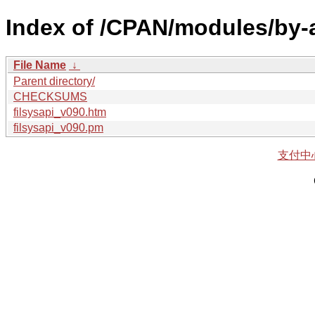
Index of /CPAN/modules/by-
File Name
↓
Parent directory/
CHECKSUMS
filsysapi_v090.htm
filsysapi_v090.pm
支付中