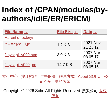
Index of /CPAN/modules/by-
authors/id/E/ER/ERICM/
File Name
↓
File Size
↓
Date
↓
Parent directory/
-
-
2021-Nov-
CHECKSUMS
1.2 KiB
21 23:12
2007-Mar-
filsysapi_v090.htm
3.0 KiB
08 05:17
2007-Mar-
filsysapi_v090.pm
14.7 KiB
08 05:16
支付中心
-
搜狐招聘
-
广告服务
-
联系方式
-
About SOHU
-
公
司介绍
-
隐私政策
Copyright © 2026 Sohu All Rights Reserved. 搜狐公司
版权
所有