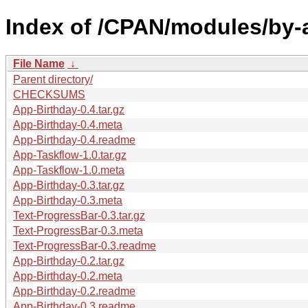
Index of /CPAN/modules/by-
File Name
↓
Parent directory/
CHECKSUMS
App-Birthday-0.4.tar.gz
App-Birthday-0.4.meta
App-Birthday-0.4.readme
App-Taskflow-1.0.tar.gz
App-Taskflow-1.0.meta
App-Birthday-0.3.tar.gz
App-Birthday-0.3.meta
Text-ProgressBar-0.3.tar.gz
Text-ProgressBar-0.3.meta
Text-ProgressBar-0.3.readme
App-Birthday-0.2.tar.gz
App-Birthday-0.2.meta
App-Birthday-0.2.readme
App-Birthday-0.3.readme