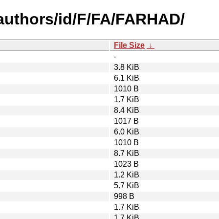
authors/id/F/FA/FARHAD/
File Size
↓
-
3.8 KiB
6.1 KiB
1010 B
1.7 KiB
8.4 KiB
1017 B
6.0 KiB
1010 B
8.7 KiB
1023 B
1.2 KiB
5.7 KiB
998 B
1.7 KiB
1.7 KiB