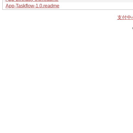
App-Taskflow-1.0.readme
支付中