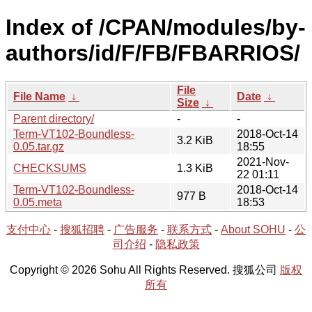
Index of /CPAN/modules/by-
authors/id/F/FB/FBARRIOS/
File
File Name
↓
Date
↓
Size
↓
Parent directory/
-
-
Term-VT102-Boundless-
2018-Oct-14
3.2 KiB
0.05.tar.gz
18:55
2021-Nov-
CHECKSUMS
1.3 KiB
22 01:11
Term-VT102-Boundless-
2018-Oct-14
977 B
0.05.meta
18:53
支付中心
-
搜狐招聘
-
广告服务
-
联系方式
-
About SOHU
-
公
司介绍
-
隐私政策
Copyright © 2026 Sohu All Rights Reserved. 搜狐公司
版权
所有