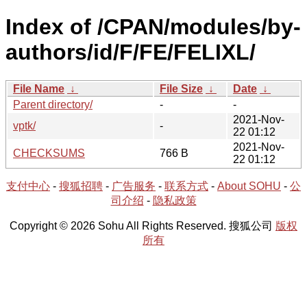
Index of /CPAN/modules/by-
authors/id/F/FE/FELIXL/
File Name
↓
File Size
↓
Date
↓
Parent directory/
-
-
2021-Nov-
vptk/
-
22 01:12
2021-Nov-
CHECKSUMS
766 B
22 01:12
支付中心
-
搜狐招聘
-
广告服务
-
联系方式
-
About SOHU
-
公
司介绍
-
隐私政策
Copyright © 2026 Sohu All Rights Reserved. 搜狐公司
版权
所有