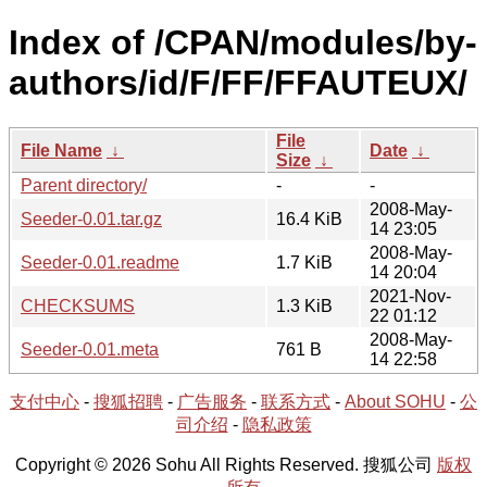
Index of /CPAN/modules/by-
authors/id/F/FF/FFAUTEUX/
File
File Name
↓
Date
↓
Size
↓
Parent directory/
-
-
2008-May-
Seeder-0.01.tar.gz
16.4 KiB
14 23:05
2008-May-
Seeder-0.01.readme
1.7 KiB
14 20:04
2021-Nov-
CHECKSUMS
1.3 KiB
22 01:12
2008-May-
Seeder-0.01.meta
761 B
14 22:58
支付中心
-
搜狐招聘
-
广告服务
-
联系方式
-
About SOHU
-
公
司介绍
-
隐私政策
Copyright © 2026 Sohu All Rights Reserved. 搜狐公司
版权