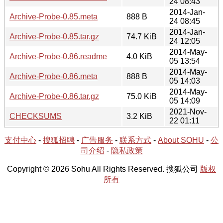
24 08:43
2014-Jan-
Archive-Probe-0.85.meta
888 B
24 08:45
2014-Jan-
Archive-Probe-0.85.tar.gz
74.7 KiB
24 12:05
2014-May-
Archive-Probe-0.86.readme
4.0 KiB
05 13:54
2014-May-
Archive-Probe-0.86.meta
888 B
05 14:03
2014-May-
Archive-Probe-0.86.tar.gz
75.0 KiB
05 14:09
2021-Nov-
CHECKSUMS
3.2 KiB
22 01:11
支付中心
-
搜狐招聘
-
广告服务
-
联系方式
-
About SOHU
-
公
司介绍
-
隐私政策
Copyright © 2026 Sohu All Rights Reserved. 搜狐公司
版权
所有