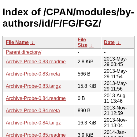
Index of /CPAN/modules/by-
authors/id/F/FG/FGZ/
File
File Name
↓
Date
↓
Size
↓
Parent directory/
-
-
2013-May-
Archive-Probe-0.83.readme
2.8 KiB
29 03:45
2013-May-
Archive-Probe-0.83.meta
566 B
29 11:54
2013-May-
Archive-Probe-0.83.tar.gz
15.8 KiB
29 11:56
2013-Aug-
Archive-Probe-0.84.readme
0 B
11 13:46
2013-Nov-
Archive-Probe-0.84.meta
890 B
21 12:59
2013-Nov-
Archive-Probe-0.84.tar.gz
16.3 KiB
21 13:04
2014-Jan-
Archive-Probe-0.85.readme
3.9 KiB