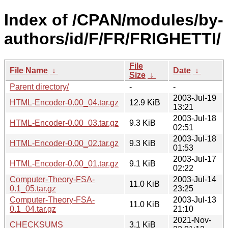
Index of /CPAN/modules/by-
authors/id/F/FR/FRIGHETTI/
File
File Name
↓
Date
↓
Size
↓
Parent directory/
-
-
2003-Jul-19
HTML-Encoder-0.00_04.tar.gz
12.9 KiB
13:21
2003-Jul-18
HTML-Encoder-0.00_03.tar.gz
9.3 KiB
02:51
2003-Jul-18
HTML-Encoder-0.00_02.tar.gz
9.3 KiB
01:53
2003-Jul-17
HTML-Encoder-0.00_01.tar.gz
9.1 KiB
02:22
Computer-Theory-FSA-
2003-Jul-14
11.0 KiB
0.1_05.tar.gz
23:25
Computer-Theory-FSA-
2003-Jul-13
11.0 KiB
0.1_04.tar.gz
21:10
2021-Nov-
CHECKSUMS
3.1 KiB