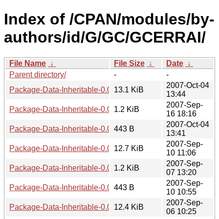
Index of /CPAN/modules/by-
authors/id/G/GC/GCERRAI/
File Name
↓
File Size
↓
Date
↓
Parent directory/
-
-
2007-Oct-04
Package-Data-Inheritable-0.05.tar.gz
13.1 KiB
13:44
2007-Sep-
Package-Data-Inheritable-0.05.readme
1.2 KiB
16 18:16
2007-Oct-04
Package-Data-Inheritable-0.05.meta
443 B
13:41
2007-Sep-
Package-Data-Inheritable-0.03.tar.gz
12.7 KiB
10 11:06
2007-Sep-
Package-Data-Inheritable-0.03.readme
1.2 KiB
07 13:20
2007-Sep-
Package-Data-Inheritable-0.03.meta
443 B
10 10:55
2007-Sep-
Package-Data-Inheritable-0.02.tar.gz
12.4 KiB
06 10:25