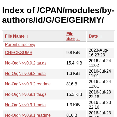
Index of /CPAN/modules/by-
authors/id/G/GE/GEIRMY/
File
File Name
↓
Date
↓
Size
↓
Parent directory/
-
-
2023-Aug-
CHECKSUMS
9.8 KiB
16 23:23
2016-Jul-24
No-OrgNr-v0.9.2.tar.gz
15.4 KiB
11:02
2016-Jul-24
No-OrgNr-v0.9.2.meta
1.3 KiB
11:01
2016-Jul-24
No-OrgNr-v0.9.2.readme
816 B
11:01
2016-Jul-23
No-OrgNr-v0.9.1.tar.gz
15.3 KiB
22:18
2016-Jul-23
No-OrgNr-v0.9.1.meta
1.3 KiB
22:16
2016-Jul-23
No-OrgNr-v0.9.1.readme
816 B