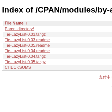
Index of /CPAN/modules/by-
File Name
↓
Parent directory/
Tie-LazyList-0.03.tar.gz
Tie-LazyList-0.03.readme
Tie-LazyList-0.05.readme
Tie-LazyList-0.04.readme
Tie-LazyList-0.04.tar.gz
Tie-LazyList-0.05.tar.gz
CHECKSUMS
支付中