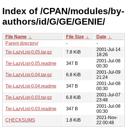
Index of /CPAN/modules/by-
authors/id/G/GE/GENIE/
File Name
↓
File Size
↓
Date
↓
Parent directory/
-
-
2001-Jul-14
Tie-LazyList-0.05.tar.gz
7.8 KiB
18:26
2001-Jul-08
Tie-LazyList-0.05.readme
347 B
00:30
2001-Jul-09
Tie-LazyList-0.04.tar.gz
6.8 KiB
21:24
2001-Jul-08
Tie-LazyList-0.04.readme
347 B
00:30
2001-Jul-07
Tie-LazyList-0.03.tar.gz
6.8 KiB
23:48
2001-Jul-08
Tie-LazyList-0.03.readme
347 B
00:30
2021-Nov-
CHECKSUMS
1.8 KiB
22 00:48